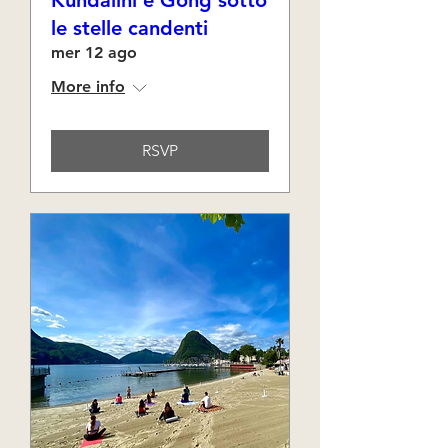
Kundalini e Gong sotto
le stelle candenti
mer 12 ago
More info
RSVP