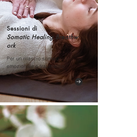
Sessioni di
Somatic
Healing
Breathw
ork
Per un rilascio somato-
emozionale o traumatico