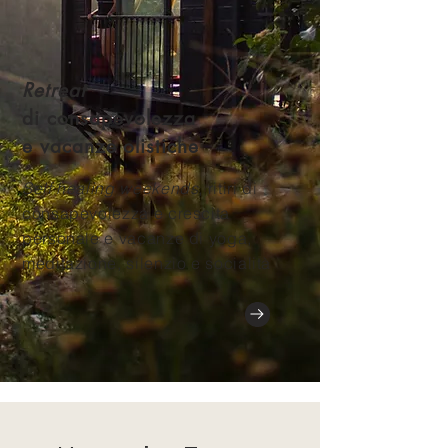
Retreat
di
consapevolezza
e vacanze olistiche
Self healing
weekends
, ritiri di
consapevolezza e crescita
personale e vacanze di yoga,
meditazione, silenzio e
socialità