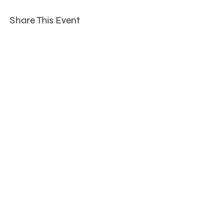
Share This Event
Iscriviti per ricevere aggiornamenti!
Submit
susana.sousa.tavares@gmail.com
Mob:
+41 (0)78 228 7636
IG: @susanatavares_kundalini