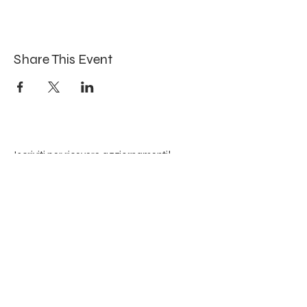
Share This Event
Iscriviti per ricevere aggiornamenti!
Submit
susana.sousa.tavares@gmail.com
Mob:
+41 (0)78 228 7636
IG: @susanatavares_kundalini