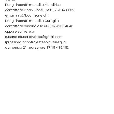
Per gli incontri mensili a Mendiriso 
contattare 
Bodhi Zone
. Cell: 076 814 6609 
email: info@bodhizone.ch 
Per gli incontri mensili a Cureglia 
contattare Susana allo +41(0)79 280 4648 
oppure scrivere a 
susana.sousa.tavares@gmail.com 
(prossimo incontro esteso a Cureglia: 
domenica 21 marzo, ore 17.15 - 19.15).
Share This Event
Iscriviti per ricevere aggiornamenti!