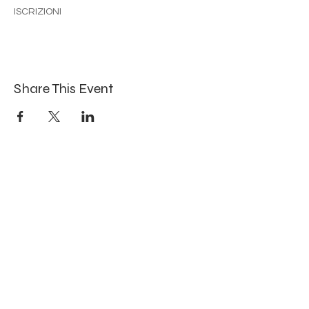
ISCRIZIONI
Share This Event
Iscriviti per ricevere aggiornamenti!
Submit
susana.sousa.tavares@gmail.com