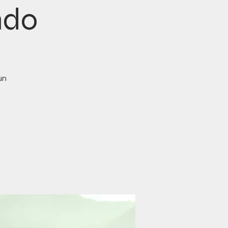
ndo
un