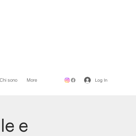
Chi sono
More
Log In
le e