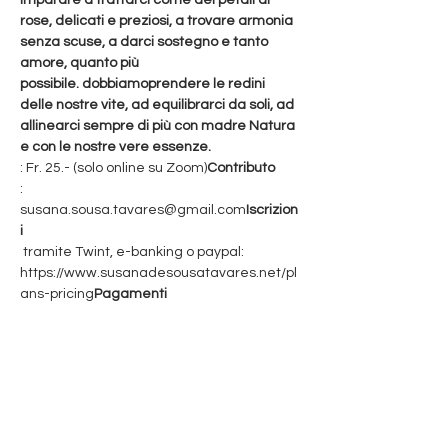
imparare a trattarci come dei petali di 
rose, delicati e preziosi, a trovare armonia 
senza scuse, a darci sostegno e tanto 
amore, quanto più 
possibile. 
dobbiamo
prendere le redini 
delle nostre vite, ad equilibrarci da soli, ad 
allinearci sempre di più con madre Natura 
e con le nostre vere essenze.
: Fr. 25.- (solo online su Zoom)
Contributo
: 
susana.sousa.tavares@gmail.com
Iscrizion
i
 tramite Twint, e-banking o paypal: 
https://www.susanadesousatavares.net/pl
ans-pricing
Pagamenti
Read More >
Share This Event