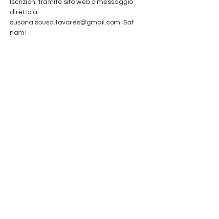
Iscrizioni tramite sito web o messaggio 
diretto a 
susana.sousa.tavares@gmail.com. Sat 
nam!
Share This Event
Iscriviti per ricevere aggiornamenti!
Submit