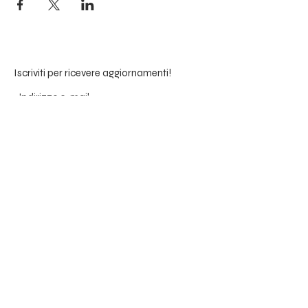
Iscriviti per ricevere aggiornamenti!
Submit
susana.sousa.tavares@gmail.com
Mob:
+41 (0)78 228 7636
IG: @susanatavares_kundalini
Lugano | Cureglia | Melide | Mendrisio,
Switzerland (Ticino) e online