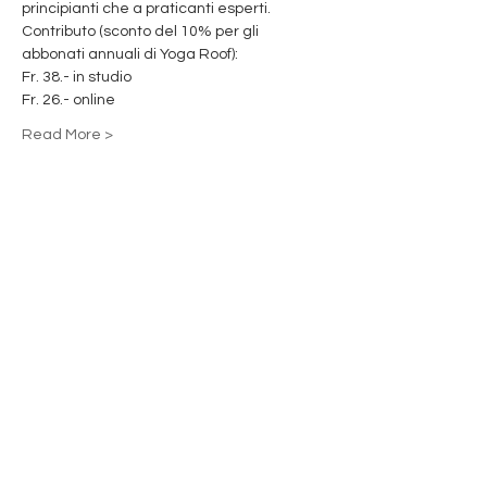
principianti che a praticanti esperti.
Contributo (sconto del 10% per gli 
abbonati annuali di Yoga Roof):
Fr. 38.- in studio
Fr. 26.- online
Read More >
Share This Event
Iscriviti per ricevere aggiornamenti!