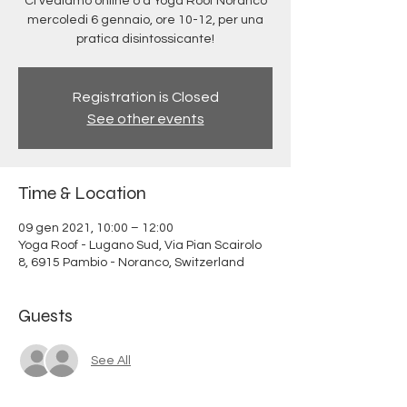
Ci vediamo online o a Yoga Roof Noranco
mercoledi 6 gennaio, ore 10-12, per una
pratica disintossicante!
Registration is Closed
See other events
Time & Location
09 gen 2021, 10:00 – 12:00
Yoga Roof - Lugano Sud, Via Pian Scairolo
8, 6915 Pambio - Noranco, Switzerland
Guests
See All