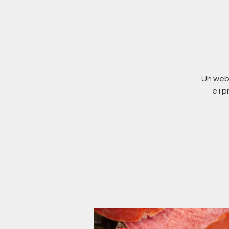
Un webi
e i 