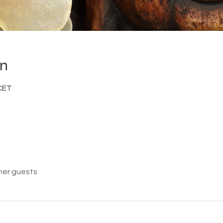
on
 CET
her guests