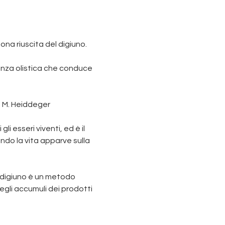
uona riuscita del digiuno.
ienza olistica che conduce 
​ - M. Heiddeger
 esseri viventi, ed è il 
ndo la vita apparve sulla 
l digiuno è un metodo 
degli accumuli dei prodotti 