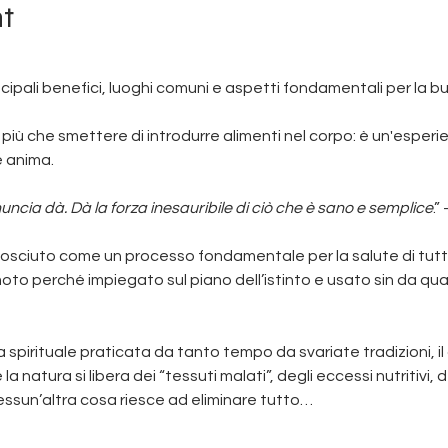
t
principali benefici, luoghi comuni e aspetti fondamentali per la b
i più che smettere di introdurre alimenti nel corpo: è un'esper
e anima.
inuncia dà. Dà la forza inesauribile di ciò che è sano e semplice
.”
osciuto come un processo fondamentale per la salute di tutti gli
to perché impiegato sul piano dell’istinto e usato sin da qua
 spirituale praticata da tanto tempo da svariate tradizioni, i
a natura si libera dei “tessuti malati”, degli eccessi nutritivi, 
Nessun’altra cosa riesce ad eliminare tutto…