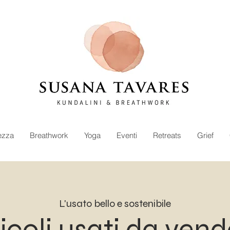
ezza
Breathwork
Yoga
Eventi
Retreats
Grief
L'usato bello e sostenibile
icoli usati da ven