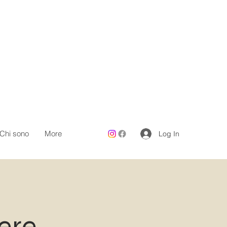
Chi sono
More
Log In
dere