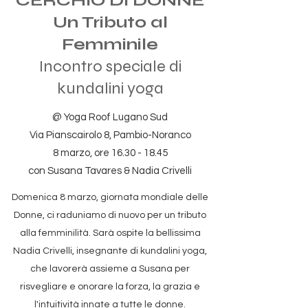
CERCHIO DI DONNE
Un Tributo al
Femminile
Incontro speciale di
kundalini yoga
@ Yoga Roof Lugano Sud
Via Pianscairolo 8, Pambio-Noranco
8 marzo, ore
16.30 - 18.45
con Susana Tavares & Nadia Crivelli
Domenica 8 marzo, giornata mondiale delle
Donne, ci raduniamo di nuovo per un tributo
alla femminilità. Sarà ospite la bellissima
Nadia Crivelli, insegnante di kundalini yoga,
che lavorerà assieme a Susana per
risvegliare e onorare la forza, la grazia e
l'intuitività innate a tutte le donne.