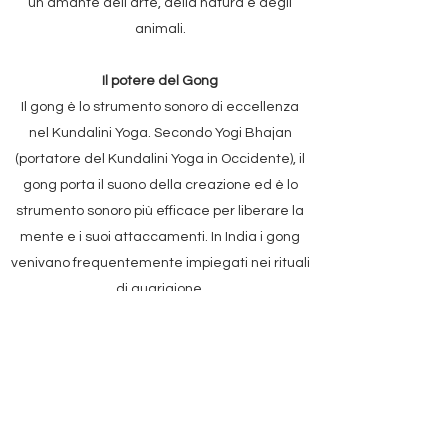
un’amante dell’arte, della natura e degli
animali.
Il potere del Gong
Il gong è lo strumento sonoro di eccellenza
nel Kundalini Yoga. Secondo Yogi Bhajan
(portatore del Kundalini Yoga in Occidente), il
gong porta il suono della creazione ed è lo
strumento sonoro più efficace per liberare la
mente e i suoi attaccamenti. In India i gong
venivano frequentemente impiegati nei rituali
di guarigione.
Abbinato alla pratica del Kundalini yoga, il
gong massimizza il potenziale di guarigione,
di liberazione e di rilassamento portato dalla
sequenza di esercizi e mantra (kryia).
Se riusciamo ad arrenderci, i bagni di gong ci
aiutano ad accedere alle parti di noi più