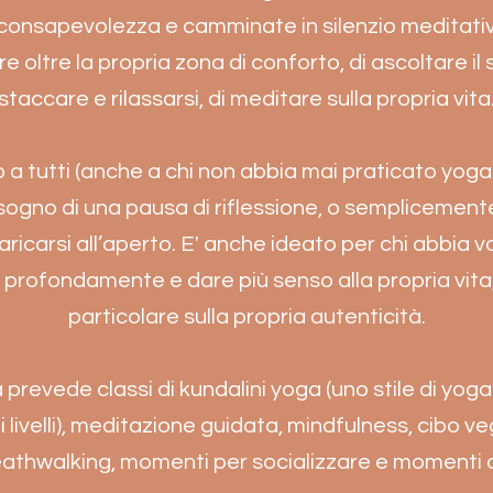
consapevolezza e camminate in silenzio meditativo
e oltre la propria zona di conforto, di ascoltare il s
staccare e rilassarsi, di meditare sulla propria vita
rto a tutti (anche a chi non abbia mai praticato yoga
ogno di una pausa di riflessione, o semplicement
icaricarsi all’aperto. E' anche ideato per chi abbia v
ù profondamente e dare più senso alla propria vita
particolare sulla propria autenticità.
prevede classi di kundalini yoga (uno stile di yo
 i livelli), meditazione guidata, mindfulness, cibo v
athwalking, momenti per socializzare e momenti di