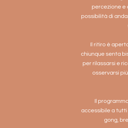
percezione e 
possibilità di andar
Il ritiro è ape
chiunque senta bis
per rilassarsi e r
osservarsi pi
Il programma 
accessibile a tutti
gong, bre