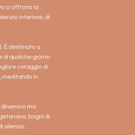
 ci offrono la
ilenzio interiore, di
.
). È destinato a
e di qualche giorno
oglia e coraggio di
, meditando in
ga dinamico ma
egetariano, bagni di
 silenzio.