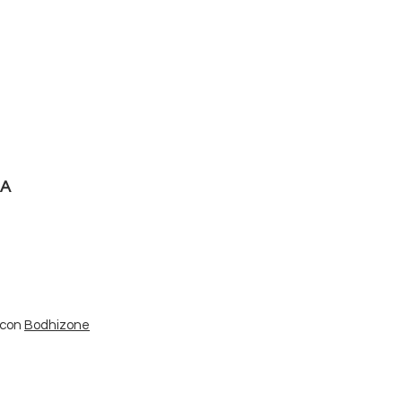
RA
 con
Bodhizone