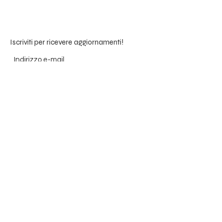
Iscriviti per ricevere aggiornamenti!
Submit
susana.sousa.tavares@gmail.com
Mob:
+41 (0)78 228 7636
IG: @susanatavares_kundalini
Lugano | Cureglia | Melide | Mendrisio,
Switzerland (Ticino) e online